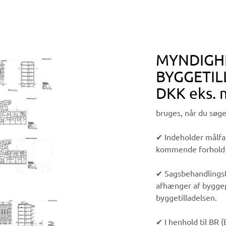
MYNDIGH
BYGGETILL
DKK eks.
bruges, når du søg
✔ Indeholder målfa
kommende forhold t
✔ Sagsbehandlings
afhænger af byggep
byggetilladelsen.
✔ I henhold til BR (