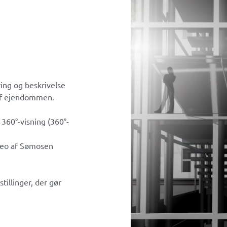
ring og beskrivelse
af ejendommen.
 360°-visning (360°-
deo af Sømosen
tillinger, der gør