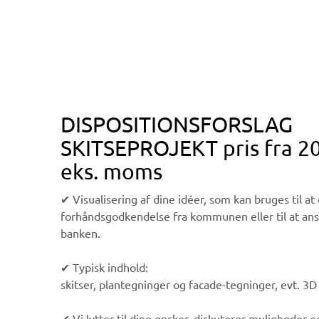
DISPOSITIONSFORSLAG
SKITSEPROJEKT pris fra 2
eks. moms
✔ Visualisering af dine idéer, som kan bruges til at
forhåndsgodkendelse fra kommunen eller til at ans
banken.
✔ Typisk indhold:
skitser, plantegninger og facade-tegninger, evt. 3D 
✔ Vi lytter til dine ønsker, diskuterer muligheder 