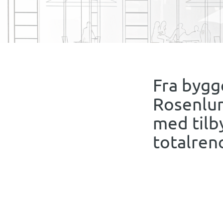
Fra bygg
Rosenlun
med tilb
totalren