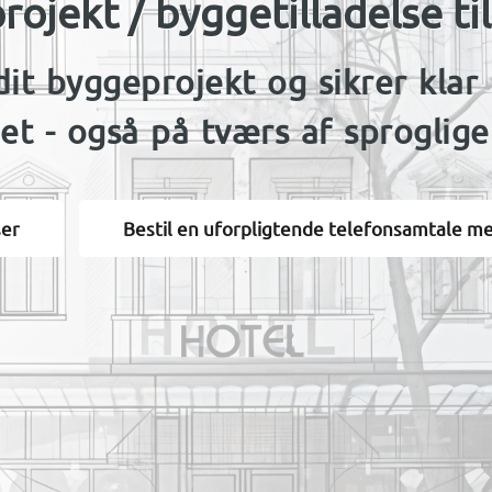
jekt / byggetilladelse ti
l dit byggeprojekt og sikrer kl
et - også på tværs af sproglige 
ser
Bestil en uforpligtende telefonsamtale me