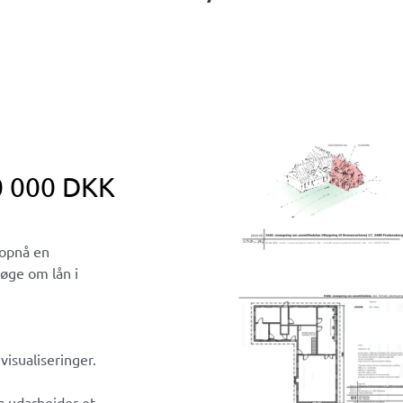
0 000 DKK
 opnå en
øge om lån i
visualiseringer.
og udarbejder et