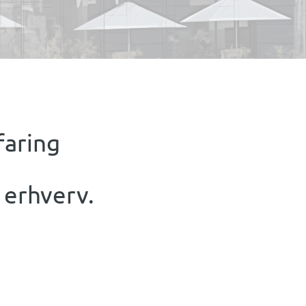
faring
 erhverv.