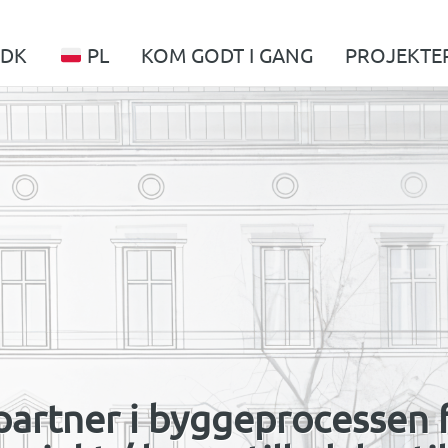
DK
PL
KOM GODT I GANG
PROJEKTE
partner i byggeprocessen f